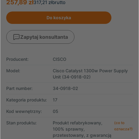
257,89 zł
317,21 zł
brutto
Do koszyka
Zapytaj konsultanta
Producent:
CISCO
Model:
Cisco Catalyst 1300w Power Supply
Unit (34-0918-02)
Part number:
34-0918-02
Kategoria produktu:
17
Kod wewnętrzny:
05
Stan produktu:
Produkt refabrykowany,
(co to
100% sprawny,
oznacza?)
przetestowany, z gwarancją