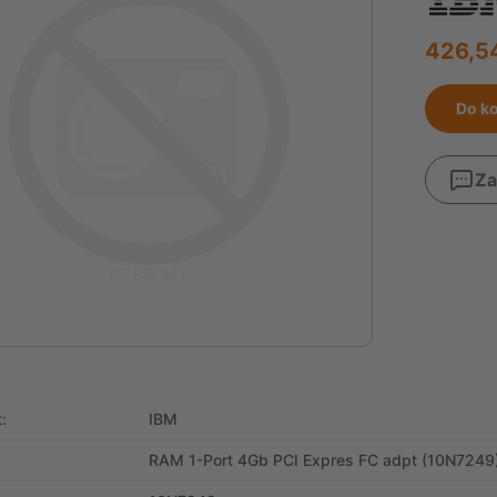
426,54
Do k
Za
:
IBM
RAM 1-Port 4Gb PCI Expres FC adpt (10N7249