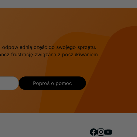
sz odpowiednią część do swojego sprzętu.
kończ frustrację związana z poszukiwaniem
Poproś o pomoc