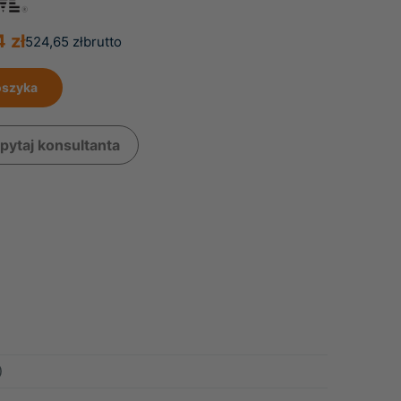
 zł
524,65 zł
brutto
oszyka
pytaj konsultanta
)