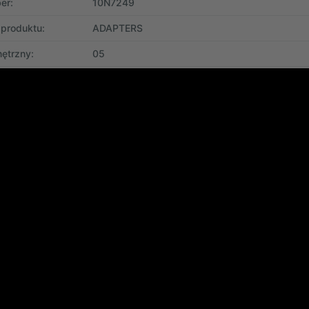
er:
10N7249
 produktu:
ADAPTERS
ętrzny:
05
uktu:
Produkt refabrykowany, 100% sprawny, przete
magazynie: 9 szt.
(stan aktualny na: 2020-10-20 23:05)
 zakupu:
faktura VAT
a:
12 miesięcy
ostawy:
przesyłka kurierska