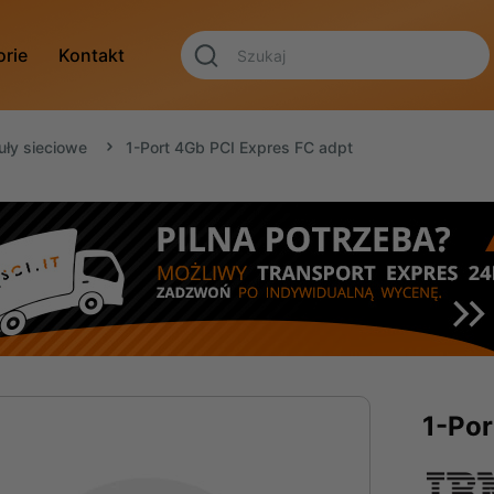
orie
Kontakt
uły sieciowe
1-Port 4Gb PCI Expres FC adpt
1-Por