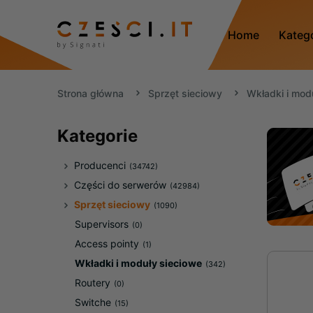
Home
Kateg
Strona główna
Sprzęt sieciowy
Wkładki i mod
Kategorie
Producenci
(34742)
Części do serwerów
(42984)
Sprzęt sieciowy
(1090)
Supervisors
(0)
Access pointy
(1)
Wkładki i moduły sieciowe
(342)
Routery
(0)
Switche
(15)