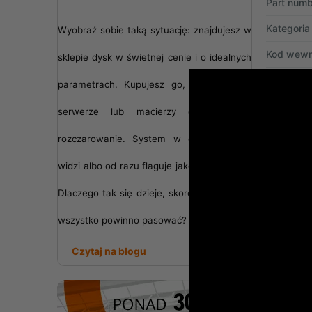
Part numb
Kategoria
Wyobraź sobie taką sytuację: znajdujesz w
Kod wewn
sklepie dysk w świetnej cenie i o idealnych
Stan prod
parametrach. Kupujesz go, montujesz w
Ilość na 
serwerze lub macierzy dyskowej i...
Dokument
rozczarowanie. System w ogóle go nie
widzi albo od razu flaguje jako uszkodzony.
Dlaczego tak się dzieje, skoro teoretycznie
Gwarancj
wszystko powinno pasować?
Czytaj na blogu
Sposób d