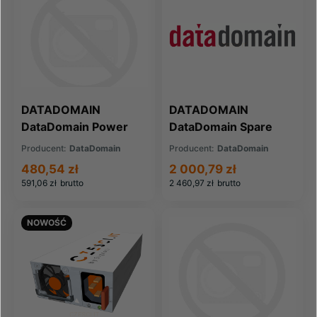
DATADOMAIN
DATADOMAIN
DataDomain Power
DataDomain Spare
Supply 1100W (X-
Memory Board (X-
Producent:
DataDomain
Producent:
DataDomain
2UA-PS)
990-MEMBD)
480,54 zł
2 000,79 zł
591,06 zł
brutto
2 460,97 zł
brutto
NOWOŚĆ