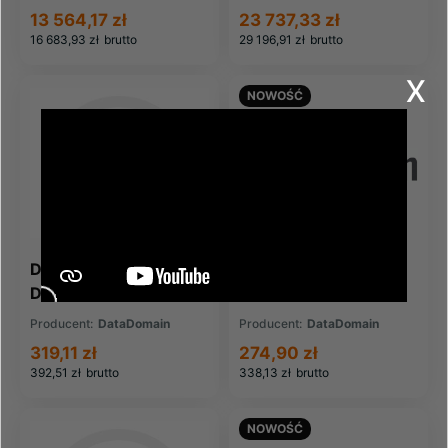
incl lic (DD160-6TB)
(DD7200)
13 564,17 zł
23 737,33 zł
16 683,93 zł
brutto
29 196,91 zł
brutto
x
NOWOŚĆ
DATADOMAIN
DATADOMAIN
DataDomain FAN 2 X
DataDomain FAN
CPU 1 X MEM FAN (X-
DD2200 DD2500 (X-
Producent:
DataDomain
Producent:
DataDomain
1406-FAN)
2UC-FAN)
319,11 zł
274,90 zł
392,51 zł
brutto
338,13 zł
brutto
NOWOŚĆ