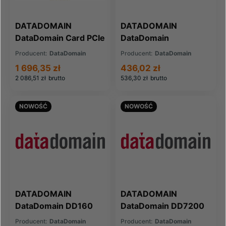
DATADOMAIN
DATADOMAIN
DataDomain Card PCIe
DataDomain
4Gb 2 Port (X-4G-FC-
Controller ES20
Producent:
DataDomain
Producent:
DataDomain
L2P)
Expansion (X-ES20-
1 696,35 zł
436,02 zł
CTL)
2 086,51 zł
brutto
536,30 zł
brutto
NOWOŚĆ
NOWOŚĆ
DATADOMAIN
DATADOMAIN
DataDomain DD160
DataDomain DD7200
storage sys 12 500GB
storage system
Producent:
DataDomain
Producent:
DataDomain