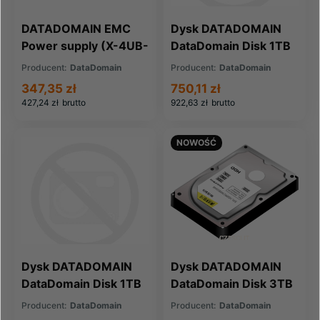
DATADOMAIN EMC
Dysk DATADOMAIN
Power supply (X-4UB-
DataDomain Disk 1TB
PS)
disk for DD620 (X-
Producent:
DataDomain
Producent:
DataDomain
2UB-1TB)
347,35 zł
750,11 zł
427,24 zł
brutto
922,63 zł
brutto
NOWOŚĆ
Dysk DATADOMAIN
Dysk DATADOMAIN
DataDomain Disk 1TB
DataDomain Disk 3TB
SATA Disk for ES20
SAS 3 5 (X-2UC-
Producent:
DataDomain
Producent:
DataDomain
Expansion (0955287-
3TBS)