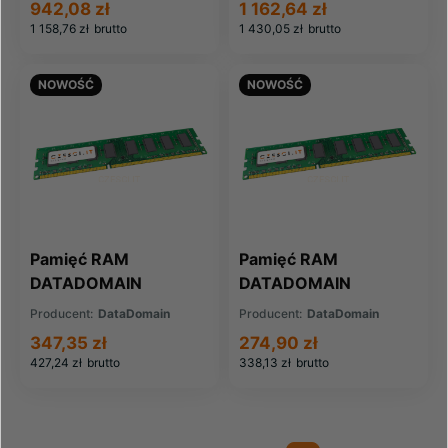
942,08 zł
1 162,64 zł
02)
1 158,76 zł
brutto
1 430,05 zł
brutto
NOWOŚĆ
NOWOŚĆ
Pamięć RAM
Pamięć RAM
DATADOMAIN
DATADOMAIN
DataDomain Memory
DataDomain Memory
Producent:
DataDomain
Producent:
DataDomain
8GB DIMM (X-
8GB DIMM (X-
347,35 zł
274,90 zł
MEM1X8G-1)
MEM1X8G-2)
427,24 zł
brutto
338,13 zł
brutto