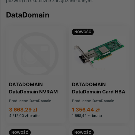
pozwolą na skuteczne zarządzanie danymi.
DataDomain
NOWOŚĆ
DATADOMAIN
DATADOMAIN
DataDomain NVRAM
DataDomain Card HBA
BBU (X-2UC-NVBB)
SAS PCIe 4 Port (X-
Producent:
DataDomain
Producent:
DataDomain
SAS2-4G)
3 668,29 zł
1 356,44 zł
4 512,00 zł
brutto
1 668,42 zł
brutto
NOWOŚĆ
NOWOŚĆ