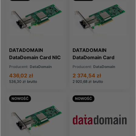
DATADOMAIN
DATADOMAIN
DataDomain Card NIC
DataDomain Card
Gbe PCIe 2 Port
NVRAM BBU IO (X-
Producent:
DataDomain
Producent:
DataDomain
Copper TX (X-1G-
4UB-MNVBB)
436,02 zł
2 374,54 zł
2PC-G)
536,30 zł
brutto
2 920,68 zł
brutto
NOWOŚĆ
NOWOŚĆ