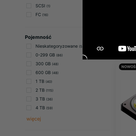
SCSI
(1)
Dysk 
FC
(16)
Enter
SSD (
Produce
Pojemność
384,8
473,39 z
Nieskategoryzowane
(58)
0-299 GB
(86)
300 GB
(48)
NOWOŚ
600 GB
(48)
1 TB
(40)
2 TB
(115)
3 TB
(36)
4 TB
(59)
więcej