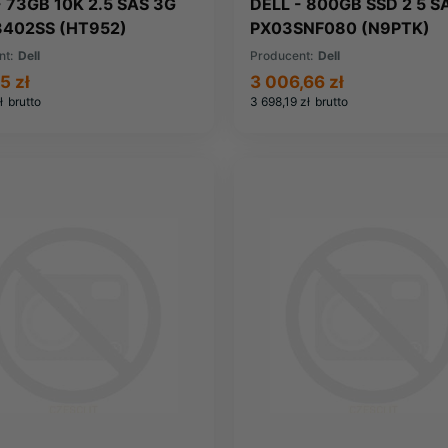
- 73GB 10K 2.5 SAS 3G
DELL - 800GB SSD 2 5 S
402SS (HT952)
PX03SNF080 (N9PTK)
nt:
Dell
Producent:
Dell
5 zł
3 006,66 zł
ł
brutto
3 698,19 zł
brutto