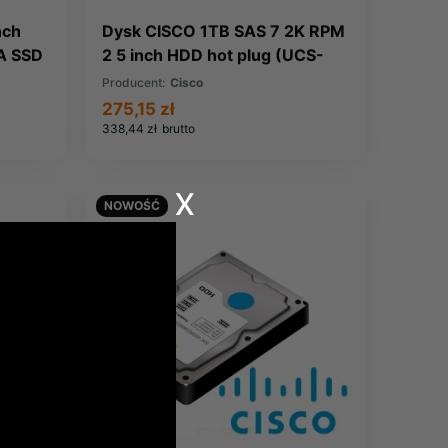
nch
Dysk CISCO 1TB SAS 7 2K RPM
A SSD
2 5 inch HDD hot plug (UCS-
HD1T7KS2-E)
Producent:
Cisco
275,15 zł
338,44 zł
brutto
x
NOWOŚĆ