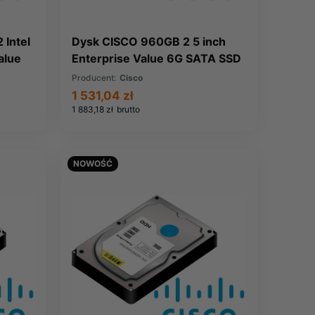
 Intel
Dysk CISCO 960GB 2 5 inch
alue
Enterprise Value 6G SATA SSD
000)
(UCS-SD960GBKS4-EV)
Producent:
Cisco
1 531,04 zł
1 883,18 zł
brutto
NOWOŚĆ