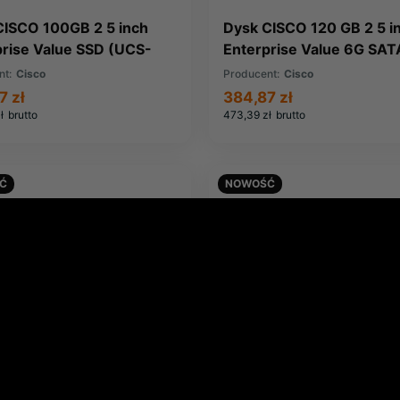
CISCO 100GB 2 5 inch
Dysk CISCO 120 GB 2 5 i
prise Value SSD (UCS-
Enterprise Value 6G SAT
0G0KA2-G)
(UCS-SD120G0KS2-EV)
nt:
Cisco
Producent:
Cisco
7 zł
384,87 zł
ł
brutto
473,39 zł
brutto
Ć
NOWOŚĆ