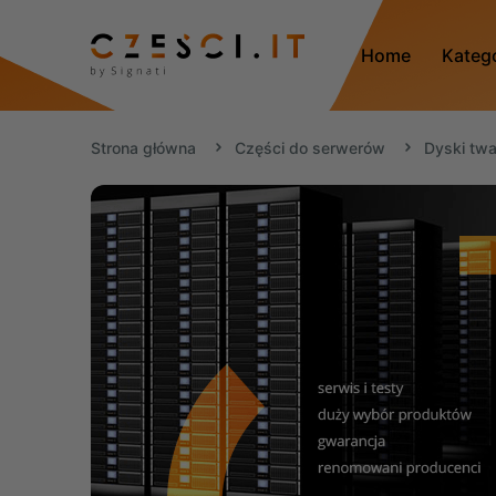
Home
Kateg
Strona główna
Części do serwerów
Dyski tw