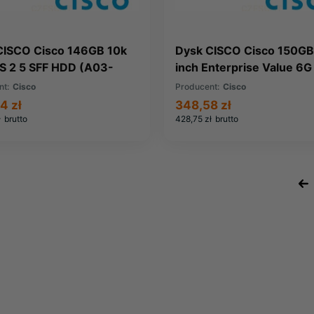
CISCO Cisco 146GB 10k
Dysk CISCO Cisco 150GB
S 2 5 SFF HDD (A03-
inch Enterprise Value 6
GA2)
SSD (UCS-SD150G61X-E
nt:
Cisco
Producent:
Cisco
4 zł
348,58 zł
ł
brutto
428,75 zł
brutto
«