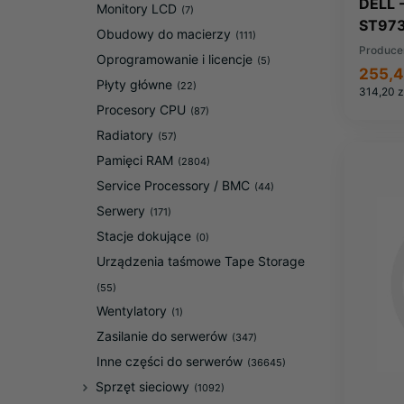
DELL 
Monitory LCD
(7)
ST973
Obudowy do macierzy
(111)
Produce
Oprogramowanie i licencje
(5)
255,4
Płyty główne
(22)
314,20 z
Procesory CPU
(87)
Radiatory
(57)
Pamięci RAM
(2804)
Service Processory / BMC
(44)
Serwery
(171)
Stacje dokujące
(0)
Urządzenia taśmowe Tape Storage
(55)
Wentylatory
(1)
Zasilanie do serwerów
(347)
Inne części do serwerów
(36645)
Sprzęt sieciowy
(1092)