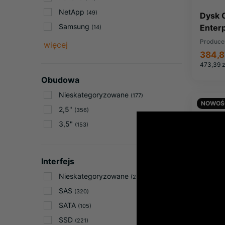
NetApp
(49)
Dysk 
Samsung
Enter
(14)
SD10
Produce
więcej
384,8
473,39 z
Obudowa
Nieskategoryzowane
(177)
NOWOŚ
2,5"
(356)
3,5"
(153)
Interfejs
Nieskategoryzowane
(23)
SAS
(320)
SATA
(105)
SSD
(221)