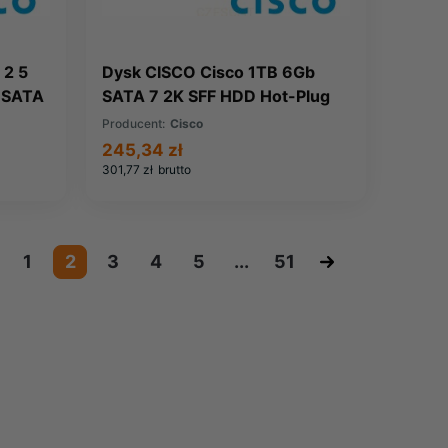
 2 5
Dysk CISCO Cisco 1TB 6Gb
G SATA
SATA 7 2K SFF HDD Hot-Plug
V)
(A03-D1TBSATA)
Producent:
Cisco
245,34 zł
301,77 zł
brutto
1
2
3
4
5
...
51
»