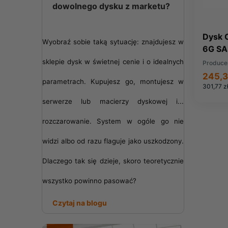
dowolnego dysku z marketu?
Dysk 
Wyobraź sobie taką sytuację: znajdujesz w
6G SA
D146
sklepie dysk w świetnej cenie i o idealnych
Produce
245,3
parametrach. Kupujesz go, montujesz w
301,77 z
serwerze lub macierzy dyskowej i...
rozczarowanie. System w ogóle go nie
widzi albo od razu flaguje jako uszkodzony.
Dlaczego tak się dzieje, skoro teoretycznie
wszystko powinno pasować?
Czytaj na blogu