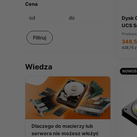
Cena
Dysk 
UCS S
Produce
Filtruj
348,5
428,75 z
Wiedza
NOWOŚ
Dlaczego do macierzy lub
serwera nie możesz włożyć