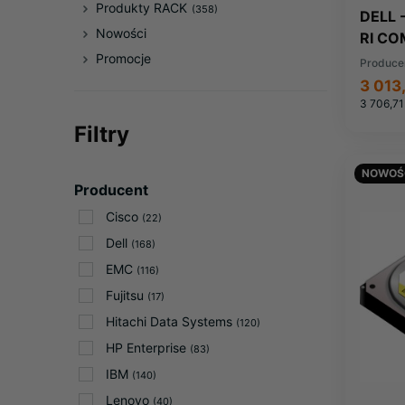
Produkty RACK
(358)
DELL 
Nowości
RI C
VMN7
Promocje
Produce
COMP
3 013
3 706,71
Filtry
NOWOŚ
Producent
Cisco
(22)
Dell
(168)
EMC
(116)
Fujitsu
(17)
Hitachi Data Systems
(120)
HP Enterprise
(83)
IBM
(140)
Lenovo
(40)