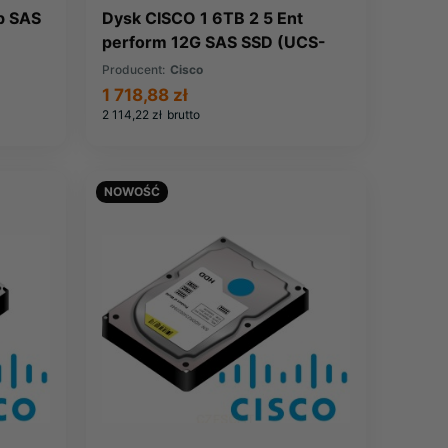
b SAS
Dysk CISCO 1 6TB 2 5 Ent
perform 12G SAS SSD (UCS-
SD16H123X-EP)
Producent:
Cisco
1 718,88 zł
2 114,22 zł
brutto
NOWOŚĆ