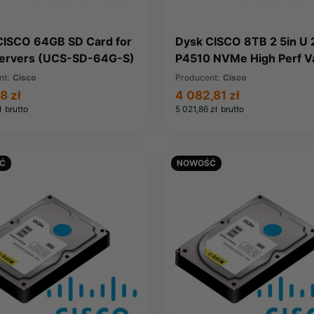
CISCO 64GB SD Card for
Dysk CISCO 8TB 2 5in U 2
ervers (UCS-SD-64G-S)
P4510 NVMe High Perf V
End (UCSB-NVMEHW-I8
nt:
Cisco
Producent:
Cisco
8 zł
4 082,81 zł
ł
brutto
5 021,86 zł
brutto
Ć
NOWOŚĆ