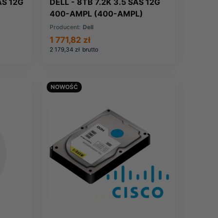
AS 12G
DELL - 8TB 7.2K 3.5 SAS 12G
400-AMPL (400-AMPL)
Producent:
Dell
1 771,82 zł
2 179,34 zł
brutto
NOWOŚĆ