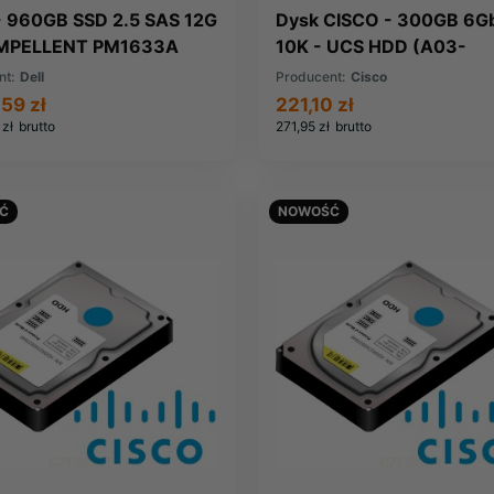
- 960GB SSD 2.5 SAS 12G
Dysk CISCO - 300GB 6G
OMPELLENT PM1633A
10K - UCS HDD (A03-
Y (VMN7Y-
D300GA2=)
nt:
Dell
Producent:
Cisco
ELLENT)
,59 zł
221,10 zł
 zł
brutto
271,95 zł
brutto
Ć
NOWOŚĆ