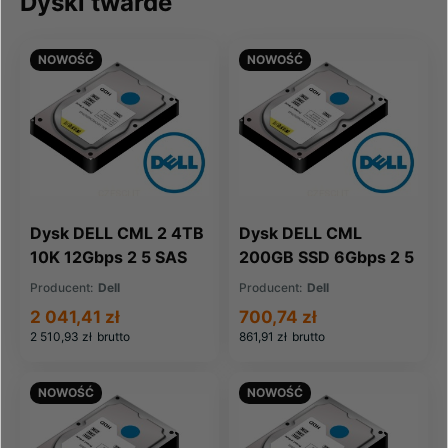
Dyski twarde
NOWOŚĆ
NOWOŚĆ
Dysk DELL CML 2 4TB
Dysk DELL CML
10K 12Gbps 2 5 SAS
200GB SSD 6Gbps 2 5
4Kn SED (X7NC4-
SAS WI (031H89-
Producent:
Dell
Producent:
Dell
CML)
CML)
2 041,41 zł
700,74 zł
2 510,93 zł
brutto
861,91 zł
brutto
NOWOŚĆ
NOWOŚĆ