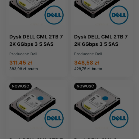
Dysk DELL CML 2TB 7
Dysk DELL CML 2TB 7
2K 6Gbps 3 5 SAS
2K 6Gbps 3 5 SAS
(10K45-CML)
(7YXTH-CML)
Producent:
Dell
Producent:
Dell
311,45 zł
348,58 zł
383,08 zł
brutto
428,75 zł
brutto
NOWOŚĆ
NOWOŚĆ