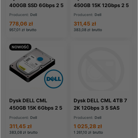
400GB SSD 6Gbps 2 5
450GB 15K 12Gbps 2 5
SAS WI (0XRC7G-
SAS (0KC5Y1-CML)
Producent:
Dell
Producent:
Dell
CML)
778,06 zł
311,45 zł
957,01 zł
brutto
383,08 zł
brutto
NOWOŚĆ
Dysk DELL CML
Dysk DELL CML 4TB 7
450GB 15K 6Gbps 2 5
2K 12Gbps 3 5 SAS
SAS (03J3K9-CML)
(0V9M9K-CML)
Producent:
Dell
Producent:
Dell
311,45 zł
1 025,28 zł
383,08 zł
brutto
1 261,10 zł
brutto