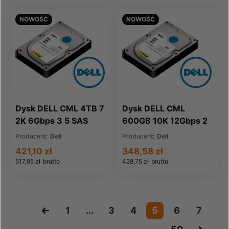
NOWOŚĆ
NOWOŚĆ
Dysk DELL CML 4TB 7
Dysk DELL CML
2K 6Gbps 3 5 SAS
600GB 10K 12Gbps 2
(0DRMYH-CML)
5 SAS (00FK3C-CML)
Producent:
Dell
Producent:
Dell
421,10 zł
348,58 zł
517,95 zł
brutto
428,75 zł
brutto
«
1
...
3
4
5
6
7