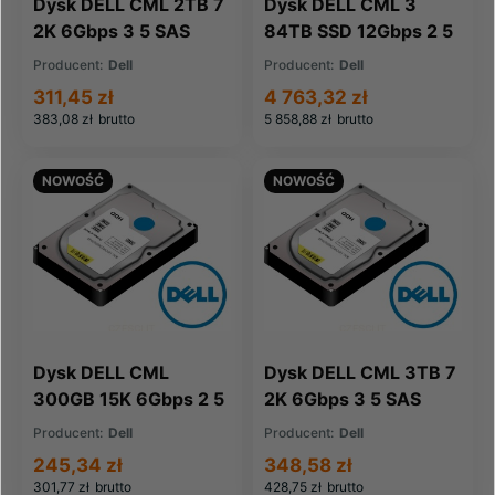
Dysk DELL CML 2TB 7
Dysk DELL CML 3
2K 6Gbps 3 5 SAS
84TB SSD 12Gbps 2 5
(J8NC8-CML)
SAS RI (CT0H2-CML)
Producent:
Dell
Producent:
Dell
311,45 zł
4 763,32 zł
383,08 zł
brutto
5 858,88 zł
brutto
NOWOŚĆ
NOWOŚĆ
Dysk DELL CML
Dysk DELL CML 3TB 7
300GB 15K 6Gbps 2 5
2K 6Gbps 3 5 SAS
SAS (8WR71-CML)
(01CJF5-CML)
Producent:
Dell
Producent:
Dell
245,34 zł
348,58 zł
301,77 zł
brutto
428,75 zł
brutto