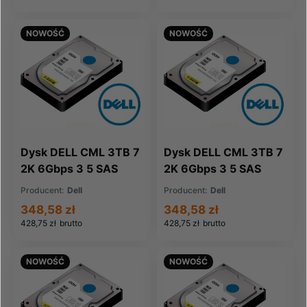
NOWOŚĆ
NOWOŚĆ
Dysk DELL CML 3TB 7
Dysk DELL CML 3TB 7
2K 6Gbps 3 5 SAS
2K 6Gbps 3 5 SAS
(04CMD9-CML)
(0KK92-CML)
Producent:
Dell
Producent:
Dell
348,58 zł
348,58 zł
428,75 zł
brutto
428,75 zł
brutto
NOWOŚĆ
NOWOŚĆ