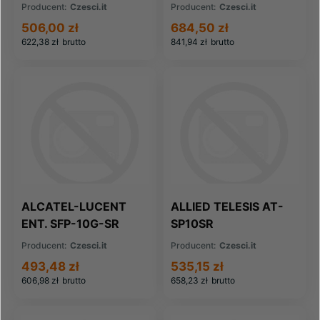
SFP- 10G-SR
Producent:
Czesci.it
Producent:
Czesci.it
506,00 zł
684,50 zł
622,38 zł
brutto
841,94 zł
brutto
ALCATEL-LUCENT
ALLIED TELESIS AT-
ENT. SFP-10G-SR
SP10SR
Producent:
Czesci.it
Producent:
Czesci.it
493,48 zł
535,15 zł
606,98 zł
brutto
658,23 zł
brutto