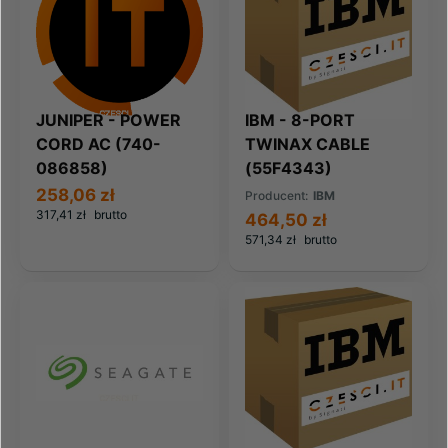
JUNIPER - POWER
IBM - 8-PORT
CORD AC (740-
TWINAX CABLE
086858)
(55F4343)
258,06 zł
Producent:
IBM
317,41 zł
brutto
464,50 zł
571,34 zł
brutto