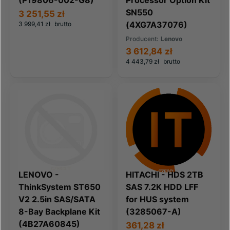
(P19806-002-G8)
Processor Option Kit
SN550
3 251,55 zł
(4XG7A37076)
3 999,41 zł
brutto
Producent:
Lenovo
3 612,84 zł
4 443,79 zł
brutto
LENOVO -
HITACHI - HDS 2TB
ThinkSystem ST650
SAS 7.2K HDD LFF
V2 2.5in SAS/SATA
for HUS system
8-Bay Backplane Kit
(3285067-A)
(4B27A60845)
361,28 zł