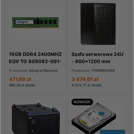
16GB DDR4 2400MHZ
Szafa serwerowa 24U
EQV TO 809082-091-
- 800x1200 mm
IN FOR HP COMPAQ
Producent:
Integral Memory
Producent:
POWERCASE
471,69 zł
3 474,61 zł
580,18 zł
brutto
4 273,77 zł
brutto
NOWOŚĆ