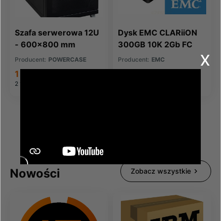
Szafa serwerowa 12U
Dysk EMC CLARiiON
- 600x800 mm
300GB 10K 2Gb FC
x
HDD RoHS
Producent:
POWERCASE
Producent:
EMC
(005048582)
1 778,56 zł
347,35 zł
2 187,63 zł
brutto
427,24 zł
brutto
Nowości
Zobacz wszystkie