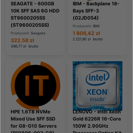
SEAGATE - 600GB
IBM - Backplane 18-
10K SFF SAS 6G HDD
Bays SFF-3
ST9600205SS
(02JD054)
(ST9600205SS)
Producent:
IBM
1 806,42 zł
Producent:
Seagate
2 221,90 zł
brutto
322,58 zł
396,77 zł
brutto
HPE 1.6TB NVMe
LENOVO - Intel Xeon
Mixed Use SFF SSD
Gold 6226R 16-Core
for G8-G10 Servers
150W 2.90GHz