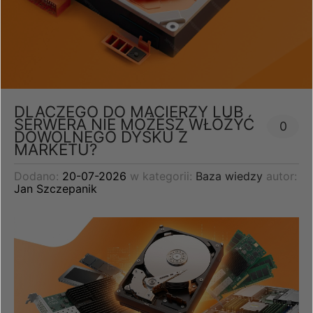
DLACZEGO DO MACIERZY LUB
SERWERA NIE MOŻESZ WŁOŻYĆ
0
DOWOLNEGO DYSKU Z
MARKETU?
Dodano:
20-07-2026
w kategorii:
Baza wiedzy
autor:
Jan Szczepanik