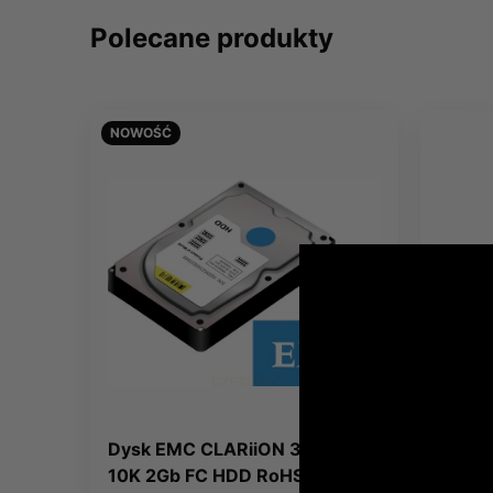
Polecane produkty
NOWOŚĆ
Dysk EMC CLARiiON 300GB
Moduł
10K 2Gb FC HDD RoHS
Range