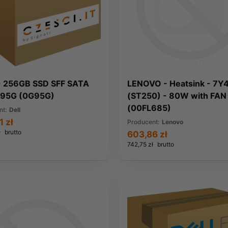
- 256GB SSD SFF SATA
LENOVO - Heatsink - 7Y
95G (0G95G)
(ST250) - 80W with FAN
(00FL685)
nt:
Dell
1 zł
Producent:
Lenovo
ł
brutto
603,86 zł
742,75 zł
brutto