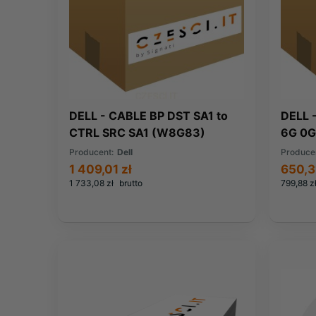
DELL - CABLE BP DST SA1 to
DELL 
CTRL SRC SA1 (W8G83)
6G 0G
Producent:
Dell
Produce
1 409,01 zł
650,3
1 733,08 zł
brutto
799,88 z