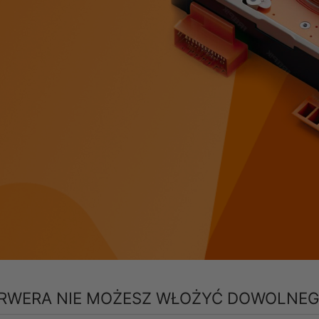
ERWERA NIE MOŻESZ WŁOŻYĆ DOWOLNEG