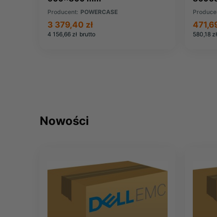
COMP
Producent:
POWERCASE
Produce
3 379,40 zł
471,69
4 156,66 zł
brutto
580,18 zł
Nowości