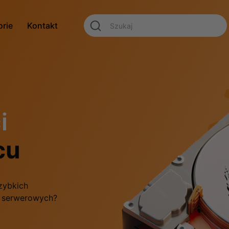
orie
Kontakt
i
cu
zybkich
f serwerowych?