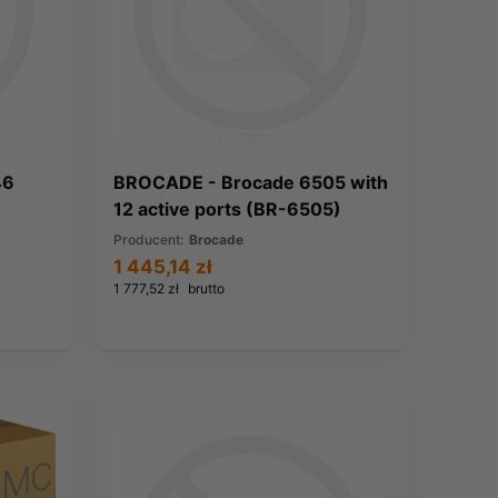
46
BROCADE - Brocade 6505 with
12 active ports (BR-6505)
Producent:
Brocade
1 445,14 zł
1 777,52 zł
brutto