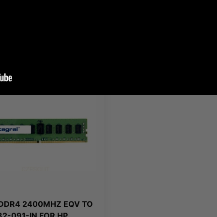
nt:
NetApp
Producent:
POWERCASE
0 zł
1 778,56 zł
ł
brutto
2 187,63 zł
brutto
 DDR4 2400MHZ EQV TO
2-091-IN FOR HP