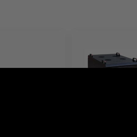
 10G SFP+ SR - Short
Szafa serwerowa 12U -
600x800 mm