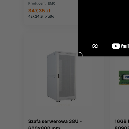
(005048582)
Producent:
EMC
Produce
347,35 zł
345,0
427,24 zł
brutto
424,35 z
Szafa serwerowa 38U -
16GB
600x800 mm
80908