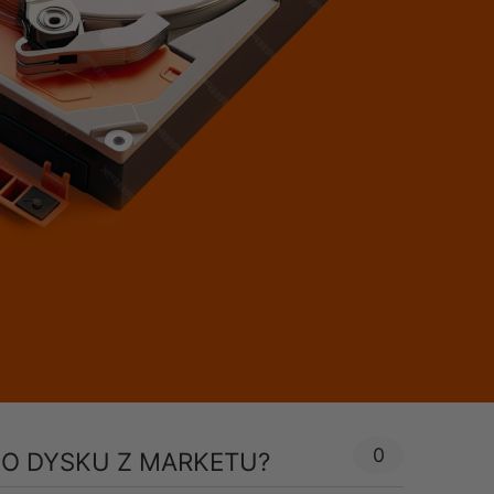
0
O DYSKU Z MARKETU?