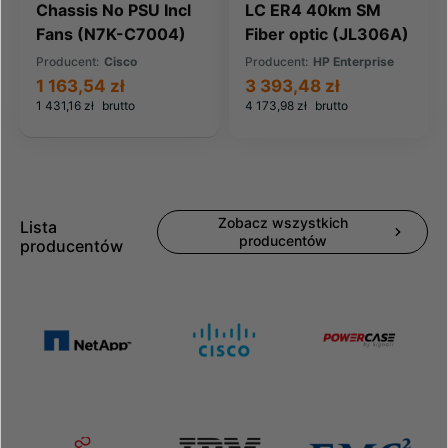
Chassis No PSU Incl
LC ER4 40km SM
Fans (N7K-C7004)
Fiber optic (JL306A)
Producent:
Cisco
Producent:
HP Enterprise
1 163,54 zł
3 393,48 zł
1 431,16 zł
brutto
4 173,98 zł
brutto
Zobacz wszystkich
Lista
producentów
producentów