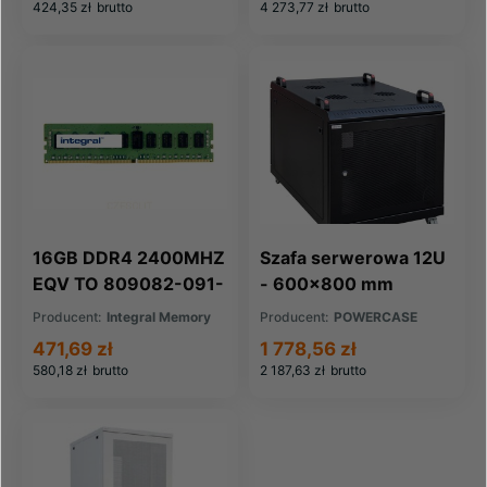
424,35 zł
brutto
4 273,77 zł
brutto
16GB DDR4 2400MHZ
Szafa serwerowa 12U
EQV TO 809082-091-
- 600x800 mm
IN FOR HP COMPAQ
Producent:
Integral Memory
Producent:
POWERCASE
471,69 zł
1 778,56 zł
580,18 zł
brutto
2 187,63 zł
brutto