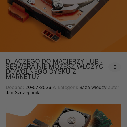
DLACZEGO DO MACIERZY LUB
SERWERA NIE MOŻESZ WŁOŻYĆ
0
DOWOLNEGO DYSKU Z
MARKETU?
Dodano:
20-07-2026
w kategorii:
Baza wiedzy
autor:
Jan Szczepanik