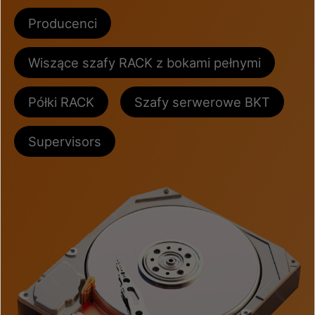
Producenci
Wiszące szafy RACK z bokami pełnymi
Półki RACK
Szafy serwerowe BKT
Supervisors