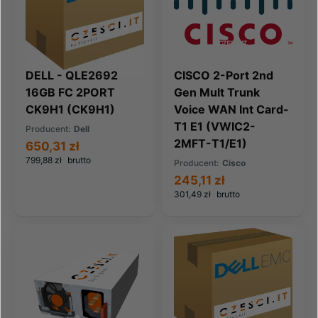
DELL - QLE2692
CISCO 2-Port 2nd
16GB FC 2PORT
Gen Mult Trunk
CK9H1 (CK9H1)
Voice WAN Int Card-
T1 E1 (VWIC2-
Producent:
Dell
2MFT-T1/E1)
650,31 zł
799,88 zł
brutto
Producent:
Cisco
245,11 zł
301,49 zł
brutto