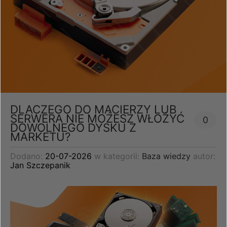
DLACZEGO DO MACIERZY LUB
SERWERA NIE MOŻESZ WŁOŻYĆ
0
DOWOLNEGO DYSKU Z
MARKETU?
Dodano:
20-07-2026
w kategorii:
Baza wiedzy
autor:
Jan Szczepanik