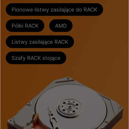
Pionowe listwy zasilające do RACK
Półki RACK
AMD
Listwy zasilające RACK
Szafy RACK stojące