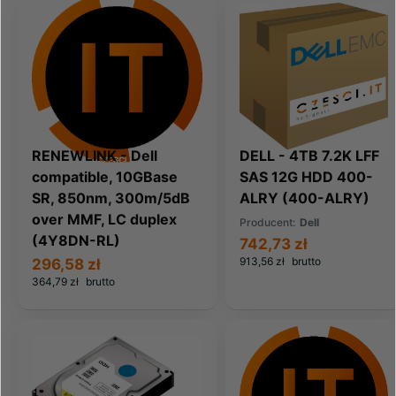
RENEWLINK - Dell
DELL - 4TB 7.2K LFF
compatible, 10GBase
SAS 12G HDD 400-
SR, 850nm, 300m/5dB
ALRY (400-ALRY)
over MMF, LC duplex
Producent:
Dell
(4Y8DN-RL)
742,73 zł
913,56 zł
brutto
296,58 zł
364,79 zł
brutto