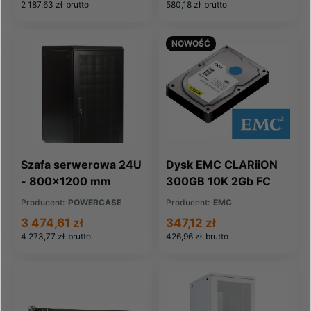
2 187,63 zł
brutto
580,18 zł
brutto
NOWOŚĆ
Szafa serwerowa 24U
Dysk EMC CLARiiON
- 800x1200 mm
300GB 10K 2Gb FC
HDD RoHS
Producent:
POWERCASE
Producent:
EMC
(005048582)
3 474,61 zł
347,12 zł
4 273,77 zł
brutto
426,96 zł
brutto