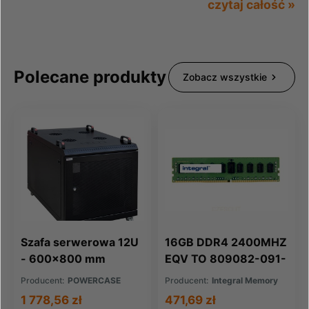
czytaj całość »
Polecane produkty
Zobacz wszystkie
Szafa serwerowa 12U
16GB DDR4 2400MHZ
- 600x800 mm
EQV TO 809082-091-
IN FOR HP COMPAQ
Producent:
POWERCASE
Producent:
Integral Memory
1 778,56 zł
471,69 zł