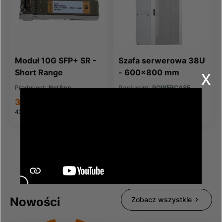
Moduł 10G SFP+ SR -
Szafa serwerowa 38U
x
Short Range
- 600x800 mm
Producent:
NetApp
Producent:
POWERCASE
345,00 zł
3 379,40 zł
424,35 zł
brutto
4 156,66 zł
brutto
Nowości
Zobacz wszystkie