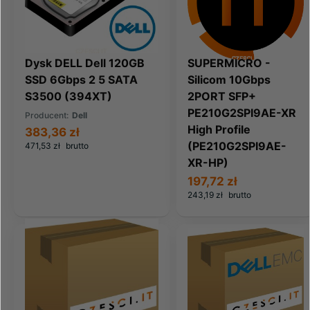
Dysk DELL Dell 120GB
SUPERMICRO -
SSD 6Gbps 2 5 SATA
Silicom 10Gbps
S3500 (394XT)
2PORT SFP+
PE210G2SPI9AE-XR
Producent:
Dell
High Profile
383,36 zł
(PE210G2SPI9AE-
471,53 zł
brutto
XR-HP)
197,72 zł
243,19 zł
brutto