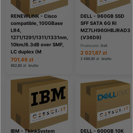
RENEWLINK - Cisco
DELL - 960GB SSD
compatible, 100GBase
SFF SATA 6G RI
LR4,
MZ7LH960HBJRAD3
1271/1291/1311/1331nm,
(V36D9)
10km/6.3dB over SMF,
Producent:
Dell
LC duplex (M
2 021,87 zł
2 486,90 zł
brutto
701,46 zł
862,80 zł
brutto
IBM - ThinkSystem
DELL - 600GB 10K