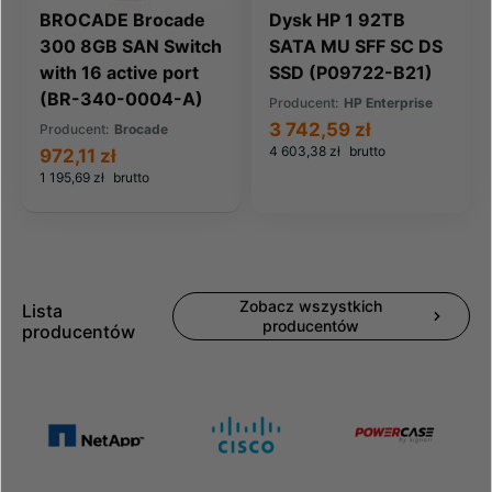
BROCADE Brocade
Dysk HP 1 92TB
300 8GB SAN Switch
SATA MU SFF SC DS
with 16 active port
SSD (P09722-B21)
(BR-340-0004-A)
Producent:
HP Enterprise
3 742,59 zł
Producent:
Brocade
4 603,38 zł
brutto
972,11 zł
1 195,69 zł
brutto
Zobacz wszystkich
Lista
producentów
producentów