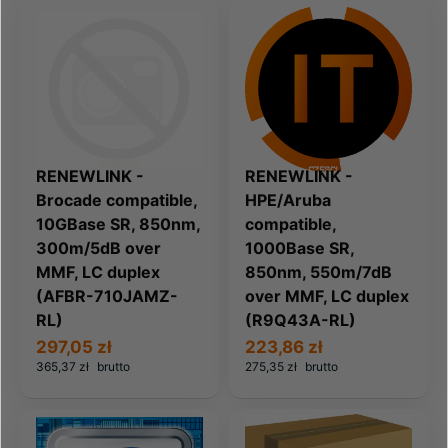
RENEWLINK -
RENEWLINK -
Brocade compatible,
HPE/Aruba
10GBase SR, 850nm,
compatible,
300m/5dB over
1000Base SR,
MMF, LC duplex
850nm, 550m/7dB
(AFBR-710JAMZ-
over MMF, LC duplex
RL)
(R9Q43A-RL)
297,05 zł
223,86 zł
365,37 zł
brutto
275,35 zł
brutto