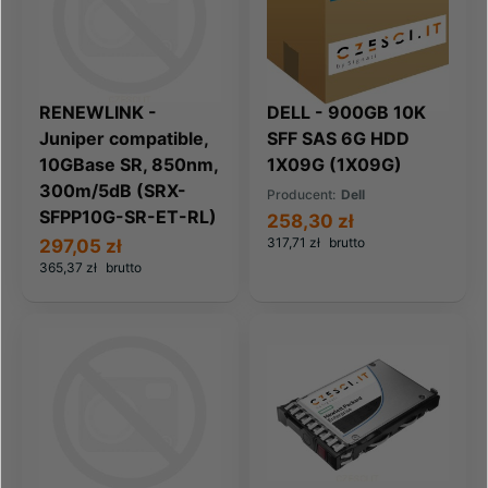
RENEWLINK -
DELL - 900GB 10K
Juniper compatible,
SFF SAS 6G HDD
10GBase SR, 850nm,
1X09G (1X09G)
300m/5dB (SRX-
Producent:
Dell
SFPP10G-SR-ET-RL)
258,30 zł
317,71 zł
brutto
297,05 zł
365,37 zł
brutto