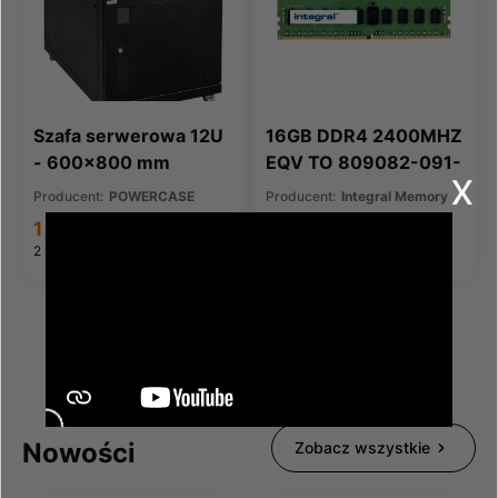
Szafa serwerowa 12U
16GB DDR4 2400MHZ
- 600x800 mm
EQV TO 809082-091-
x
IN FOR HP COMPAQ
Producent:
POWERCASE
Producent:
Integral Memory
1 778,56 zł
471,69 zł
2 187,63 zł
brutto
580,18 zł
brutto
Nowości
Zobacz wszystkie