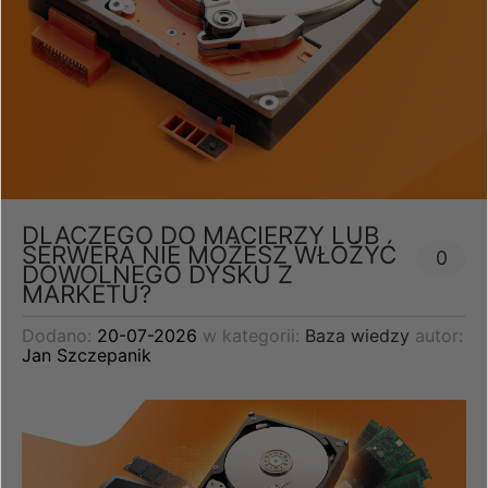
DLACZEGO DO MACIERZY LUB
SERWERA NIE MOŻESZ WŁOŻYĆ
0
DOWOLNEGO DYSKU Z
MARKETU?
Dodano:
20-07-2026
w kategorii:
Baza wiedzy
autor:
Jan Szczepanik