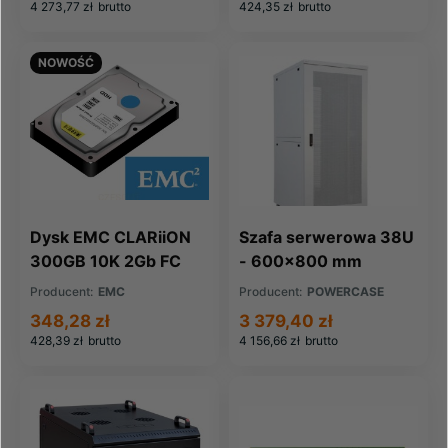
4 273,77 zł
brutto
424,35 zł
brutto
NOWOŚĆ
Dysk EMC CLARiiON
Szafa serwerowa 38U
300GB 10K 2Gb FC
- 600x800 mm
HDD RoHS
Producent:
EMC
Producent:
POWERCASE
(005048582)
348,28 zł
3 379,40 zł
428,39 zł
brutto
4 156,66 zł
brutto