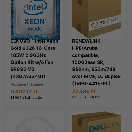
LENOVO - Intel Xeon
RENEWLINK -
Gold 6326 16-Core
HPE/Aruba
185W 2.90GHz
compatible,
Option Kit w/o Fan
1000Base SR,
SR630 V2
850nm, 550m/7dB
(4XG7A63401)
over MMF, LC duplex
(1990-4415-RL)
Producent:
Lenovo
223,86 zł
9 402,12 zł
275,35 zł
brutto
11 564,61 zł
brutto