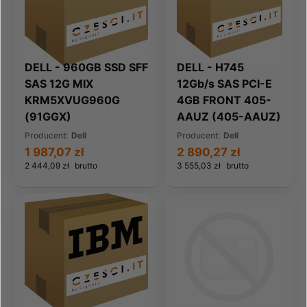
DELL - 960GB SSD SFF
DELL - H745
SAS 12G MIX
12Gb/s SAS PCI-E
KRM5XVUG960G
4GB FRONT 405-
(91GGX)
AAUZ (405-AAUZ)
Producent:
Dell
Producent:
Dell
1 987,07 zł
2 890,27 zł
2 444,09 zł
brutto
3 555,03 zł
brutto