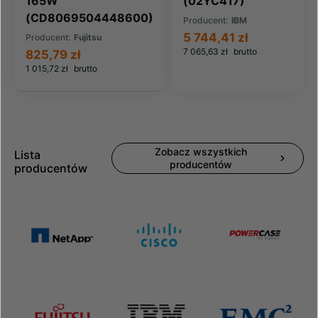
165W
(02YC417)
(CD8069504448600)
Producent:
IBM
5 744,41 zł
Producent:
Fujitsu
7 065,63 zł
brutto
825,79 zł
1 015,72 zł
brutto
Zobacz wszystkich
Lista
producentów
producentów