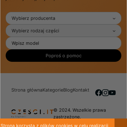
Wybierz producenta
Wybierz rodzaj części
Poproś o pomoc
Strona główna
Kategorie
Blog
Kontakt
© 2024. Wszelkie prawa
zastrzeżone.
Strona korzysta z plików cookies w celu realizacji