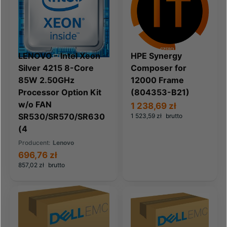
LENOVO - Intel Xeon
HPE Synergy
Silver 4215 8-Core
Composer for
85W 2.50GHz
12000 Frame
Processor Option Kit
(804353-B21)
w/o FAN
1 238,69 zł
SR530/SR570/SR630
1 523,59 zł
brutto
(4
Producent:
Lenovo
696,76 zł
857,02 zł
brutto