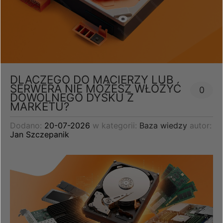
DLACZEGO DO MACIERZY LUB
SERWERA NIE MOŻESZ WŁOŻYĆ
0
DOWOLNEGO DYSKU Z
MARKETU?
Dodano:
20-07-2026
w kategorii:
Baza wiedzy
autor:
Jan Szczepanik