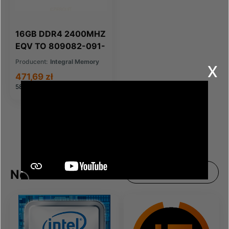
16GB DDR4 2400MHZ
EQV TO 809082-091-
IN FOR HP COMPAQ
x
Producent:
Integral Memory
471,69 zł
580,18 zł
brutto
Nowości
Zobacz wszystkie