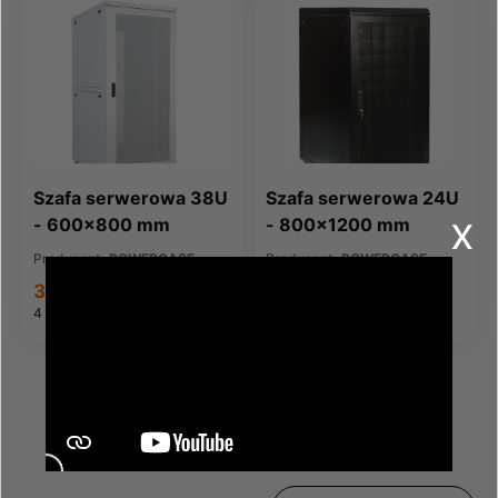
Szafa serwerowa 38U
Szafa serwerowa 24U
x
- 600x800 mm
- 800x1200 mm
Producent:
POWERCASE
Producent:
POWERCASE
3 379,40 zł
3 474,61 zł
4 156,66 zł
brutto
4 273,77 zł
brutto