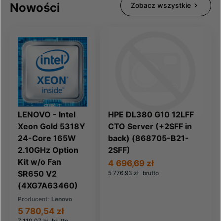
Nowości
Zobacz wszystkie
LENOVO - Intel
HPE DL380 G10 12LFF
Xeon Gold 5318Y
CTO Server (+2SFF in
24-Core 165W
back) (868705-B21-
2.10GHz Option
2SFF)
Kit w/o Fan
4 696,69 zł
SR650 V2
5 776,93 zł
brutto
(4XG7A63460)
Producent:
Lenovo
5 780,54 zł
7 110,07 zł
brutto