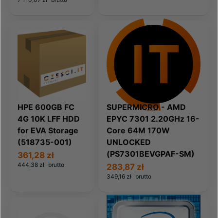
HPE 600GB FC
SUPERMICRO - AMD
4G 10K LFF HDD
EPYC 7301 2.20GHz 16-
for EVA Storage
Core 64M 170W
(518735-001)
UNLOCKED
(PS7301BEVGPAF-SM)
361,28 zł
444,38 zł
brutto
283,87 zł
349,16 zł
brutto