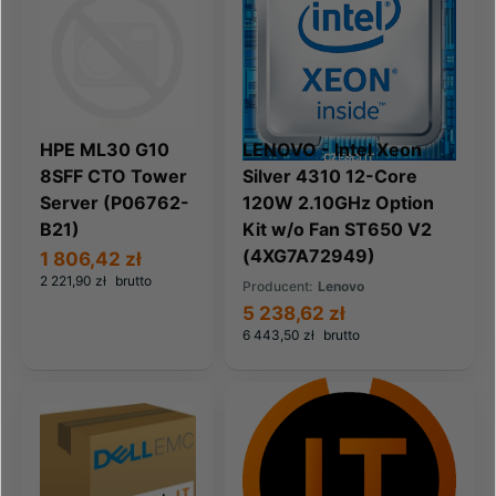
HPE ML30 G10
LENOVO - Intel Xeon
8SFF CTO Tower
Silver 4310 12-Core
Server (P06762-
120W 2.10GHz Option
B21)
Kit w/o Fan ST650 V2
(4XG7A72949)
1 806,42 zł
2 221,90 zł
brutto
Producent:
Lenovo
5 238,62 zł
6 443,50 zł
brutto