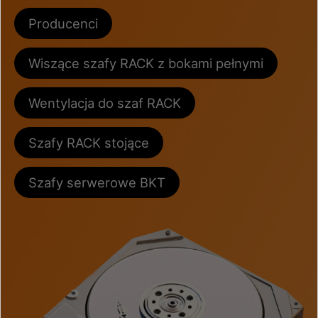
Producenci
Wiszące szafy RACK z bokami pełnymi
Wentylacja do szaf RACK
Szafy RACK stojące
Szafy serwerowe BKT