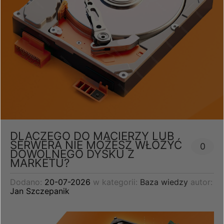
DLACZEGO DO MACIERZY LUB
SERWERA NIE MOŻESZ WŁOŻYĆ
0
DOWOLNEGO DYSKU Z
MARKETU?
Dodano:
20-07-2026
w kategorii:
Baza wiedzy
autor:
Jan Szczepanik