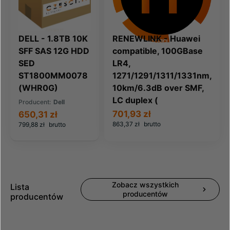
DELL - 1.8TB 10K
RENEWLINK - Huawei
SFF SAS 12G HDD
compatible, 100GBase
SED
LR4,
ST1800MM0078
1271/1291/1311/1331nm,
(WHR0G)
10km/6.3dB over SMF,
LC duplex (
Producent:
Dell
701,93 zł
650,31 zł
863,37 zł
brutto
799,88 zł
brutto
Zobacz wszystkich
Lista
producentów
producentów