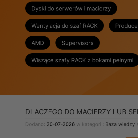
Dyski do serwerów i macierzy
Wentylacja do szaf RACK
Produce
AMD
Supervisors
Wiszące szafy RACK z bokami pełnymi
DLACZEGO DO MACIERZY LUB S
Dodano:
20-07-2026
w kategorii:
Baza wiedzy
a