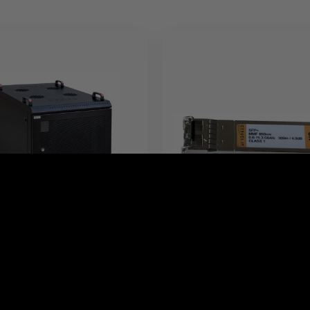
 serwerowa 12U -
Moduł 10G SFP+ SR - Sho
800 mm
Range
nt:
POWERCASE
Producent:
NetApp
56 zł
345,00 zł