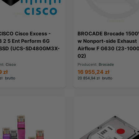
CISCO Cisco Excess -
BROCADE Brocade 150
 2 5 Ent Perform 6G
w Nonport-side Exhaust
 SSD (UCS-SD480GM3X-
Airflow F G630 (23-100
02)
nt:
Cisco
Producent:
Brocade
 zł
16 955,24 zł
zł
brutto
20 854,94 zł
brutto