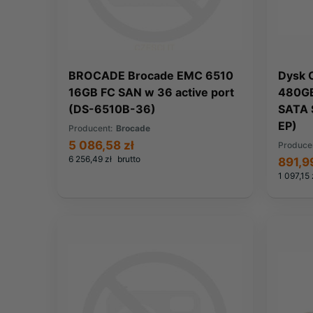
BROCADE Brocade EMC 6510
Dysk 
16GB FC SAN w 36 active port
480GB
(DS-6510B-36)
SATA
EP)
Producent:
Brocade
5 086,58 zł
Produce
6 256,49 zł
brutto
891,99
1 097,15 