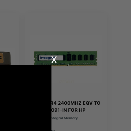
x
rt
16GB DDR4 2400MHZ EQV TO
809082-091-IN FOR HP
COMPAQ
Producent:
Integral Memory
471,69 zł