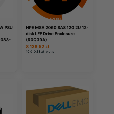
0W PSU
HPE MSA 2060 SAS 12G 2U 12-
disk LFF Drive Enclosure
0083-
(R0Q39A)
8 138,52 zł
10 010,38 zł
brutto