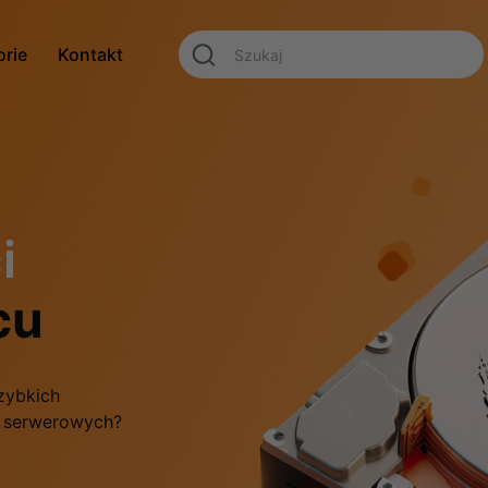
orie
Kontakt
i
cu
zybkich
f serwerowych?