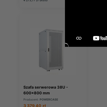
4 273,77 zł
brutto
2 187,63 
Szafa serwerowa 38U -
600x800 mm
Producent:
POWERCASE
3 379,40 zł