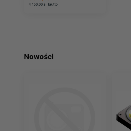
4 156,66 zł
brutto
Nowości