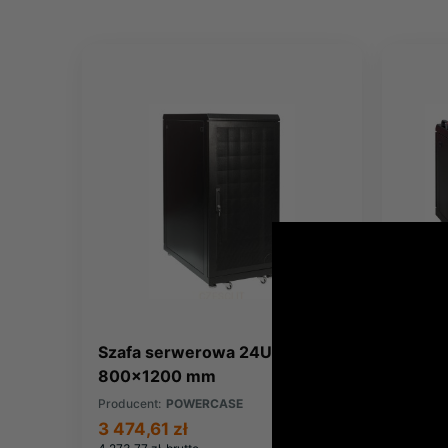
Szafa serwerowa 24U -
Szafa
800x1200 mm
600x
Producent:
POWERCASE
Produce
3 474,61 zł
1 778,