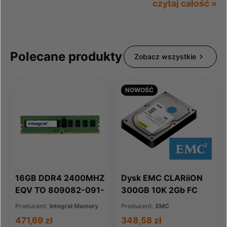
czytaj całość »
Polecane produkty
Zobacz wszystkie
NOWOŚĆ
16GB DDR4 2400MHZ
Dysk EMC CLARiiON
EQV TO 809082-091-
300GB 10K 2Gb FC
IN FOR HP COMPAQ
HDD RoHS
Producent:
Integral Memory
Producent:
EMC
(005048582)
471,69 zł
348,58 zł