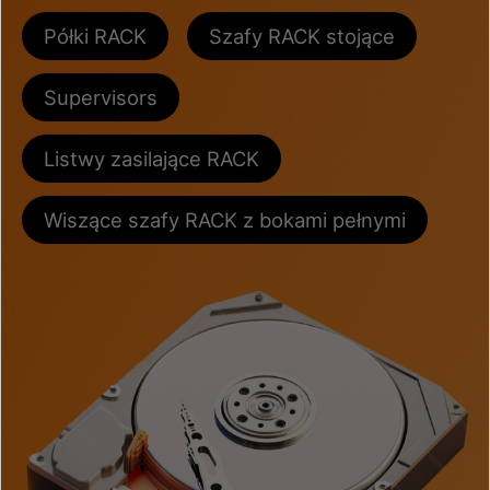
Półki RACK
Szafy RACK stojące
Supervisors
Listwy zasilające RACK
Wiszące szafy RACK z bokami pełnymi