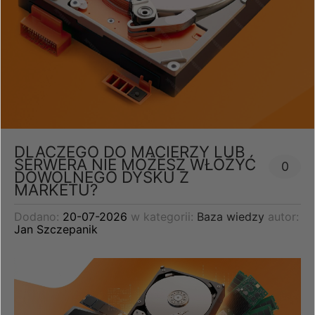
DLACZEGO DO MACIERZY LUB
SERWERA NIE MOŻESZ WŁOŻYĆ
0
DOWOLNEGO DYSKU Z
MARKETU?
Dodano:
20-07-2026
w kategorii:
Baza wiedzy
autor:
Jan Szczepanik