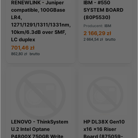
RENEWLINK - Juniper
IBM - #550
compatible, 100GBase
SYSTEM BOARD
LR4,
(80P5530)
1271/1291/1311/1331nm,
Producent:
IBM
10km/6.3dB over SMF,
2 166,29 zł
LC duplex
2 664,54 zł
brutto
701,46 zł
862,80 zł
brutto
LENOVO - ThinkSystem
HP DL38X Gen10
U.2 Intel Optane
x16 x16 Riser
P4800X 750GB Write
Board (875059-