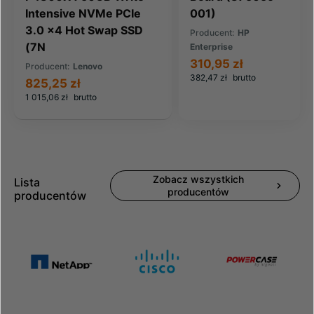
Intensive NVMe PCIe
001)
3.0 x4 Hot Swap SSD
Producent:
HP
(7N
Enterprise
310,95 zł
Producent:
Lenovo
382,47 zł
brutto
825,25 zł
1 015,06 zł
brutto
Zobacz wszystkich
Lista
producentów
producentów