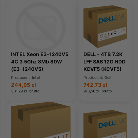
INTEL Xeon E3-1240V5
DELL - 4TB 7.2K
4C 3 5Ghz 8Mb 80W
LFF SAS 12G HDD
(E3-1240V5)
KCVF5 (KCVF5)
Producent:
Intel
Producent:
Dell
244,95 zł
742,73 zł
301,29 zł
brutto
913,56 zł
brutto