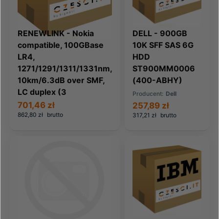
RENEWLINK - Nokia
DELL - 900GB
compatible, 100GBase
10K SFF SAS 6G
LR4,
HDD
1271/1291/1311/1331nm,
ST900MM0006
10km/6.3dB over SMF,
(400-ABHY)
LC duplex (3
Producent:
Dell
701,46 zł
257,89 zł
862,80 zł
brutto
317,21 zł
brutto