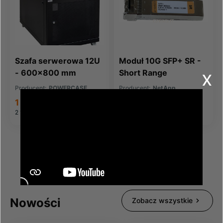
Szafa serwerowa 12U
Moduł 10G SFP+ SR -
x
- 600x800 mm
Short Range
Producent:
POWERCASE
Producent:
NetApp
1 778,56 zł
345,00 zł
2 187,63 zł
brutto
424,35 zł
brutto
Nowości
Zobacz wszystkie