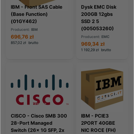
IBM - Front SAS Cable
Dysk EMC Disk
(Base Function)
200GB 12gbs
(01GY462)
SSD 2 5
(005053260)
Producent:
IBM
696,76 zł
Producent:
EMC
857,02 zł
brutto
969,34 zł
1 192,29 zł
brutto
CISCO - Cisco SMB 300
IBM - PCIE3
28-Port Managed
2PORT 40GBE
Switch (26x 1G SFP, 2x
NIC ROCE (FH)