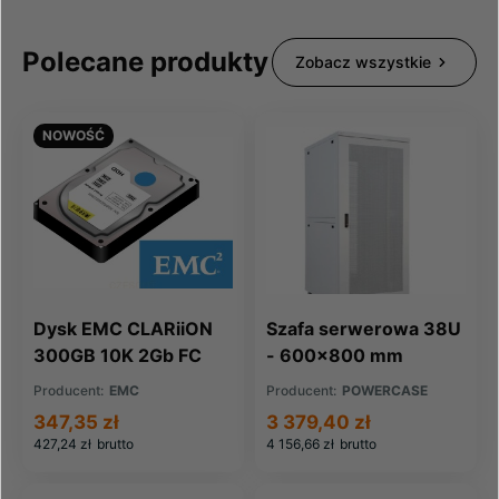
Polecane produkty
Zobacz wszystkie
NOWOŚĆ
Dysk EMC CLARiiON
Szafa serwerowa 38U
300GB 10K 2Gb FC
- 600x800 mm
HDD RoHS
Producent:
EMC
Producent:
POWERCASE
(005048582)
347,35 zł
3 379,40 zł
427,24 zł
brutto
4 156,66 zł
brutto