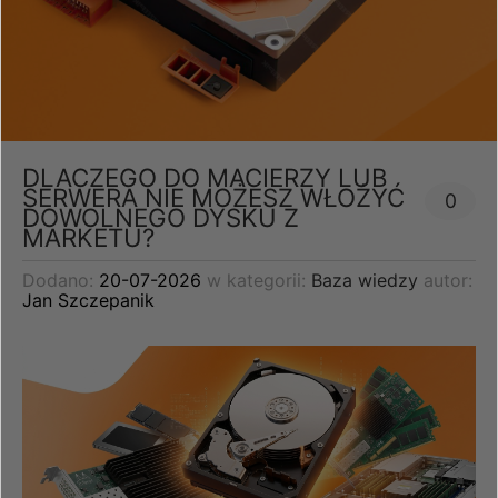
DLACZEGO DO MACIERZY LUB
SERWERA NIE MOŻESZ WŁOŻYĆ
0
DOWOLNEGO DYSKU Z
MARKETU?
Dodano:
20-07-2026
w kategorii:
Baza wiedzy
autor:
Jan Szczepanik