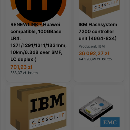
RENEWLINK - Huawei
IBM Flashsystem
compatible, 100GBase
7200 controller
LR4,
unit (4664-824)
1271/1291/1311/1331nm,
Producent:
IBM
10km/6.3dB over SMF,
36 092,27 zł
LC duplex (
44 393,49 zł
brutto
701,93 zł
863,37 zł
brutto