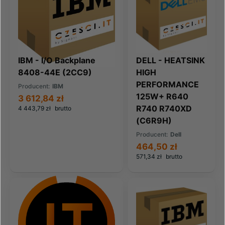
IBM - I/O Backplane
DELL - HEATSINK
8408-44E (2CC9)
HIGH
PERFORMANCE
Producent:
IBM
125W+ R640
3 612,84 zł
R740 R740XD
4 443,79 zł
brutto
(C6R9H)
Producent:
Dell
464,50 zł
571,34 zł
brutto