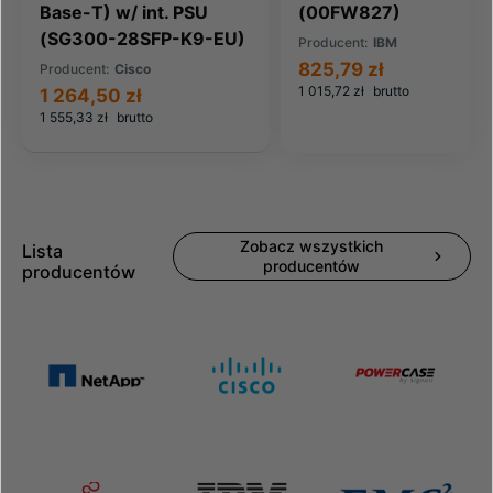
Base-T) w/ int. PSU
(00FW827)
(SG300-28SFP-K9-EU)
Producent:
IBM
825,79 zł
Producent:
Cisco
1 015,72 zł
brutto
1 264,50 zł
1 555,33 zł
brutto
Zobacz wszystkich
Lista
producentów
producentów