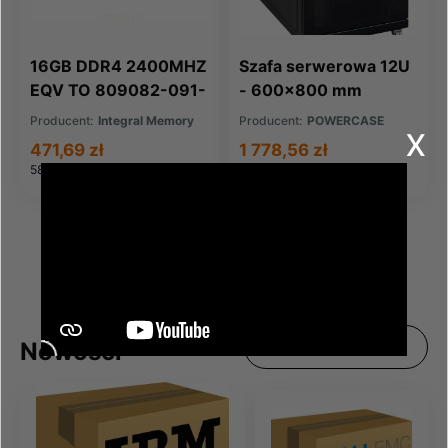
16GB DDR4 2400MHZ
Szafa serwerowa 12U
EQV TO 809082-091-
- 600x800 mm
IN FOR HP COMPAQ
Producent:
Integral Memory
Producent:
POWERCASE
x
471,69 zł
1 778,56 zł
580,18 zł
brutto
2 187,63 zł
brutto
Nowości
Zobacz wszystkie