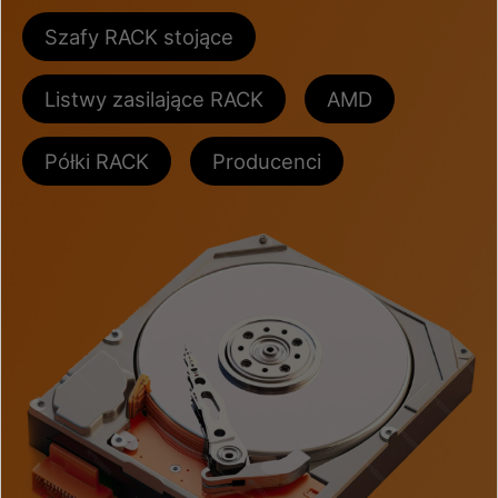
Szafy RACK stojące
Listwy zasilające RACK
AMD
Półki RACK
Producenci