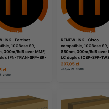
LINK - Fortinet
RENEWLINK - Cisco
tible, 10GBase SR,
compatible, 10GBase SR,
, 300m/5dB over MMF,
850nm, 300m/5dB over
plex (FN-TRAN-SFP+SR-
LC duplex (CSP-SFP-1W
297,05 zł
365,37 zł
brutto
5 zł
ł
brutto