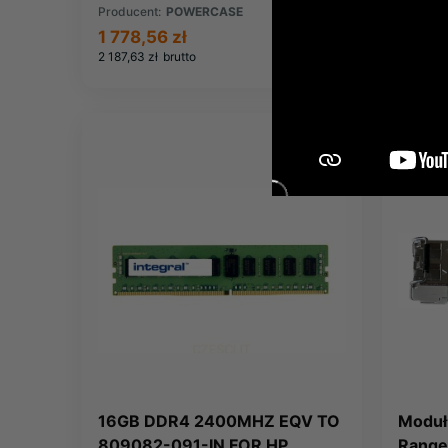
Producent:
POWERCASE
Produce
1 778,56 zł
3 474,
2 187,63 zł
brutto
4 273,77
16GB DDR4 2400MHZ EQV TO
Moduł
809082-091-IN FOR HP
Range