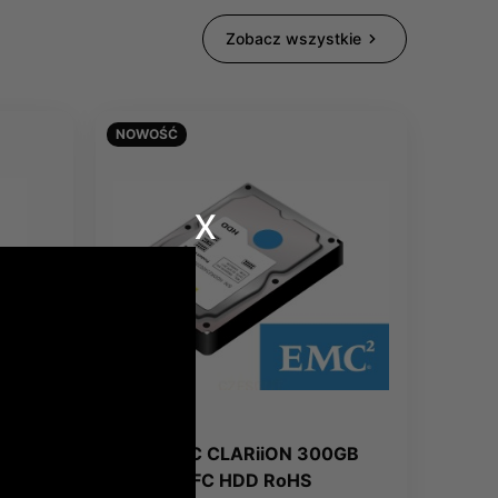
Zobacz wszystkie
NOWOŚĆ
x
Dysk EMC CLARiiON 300GB
10K 2Gb FC HDD RoHS