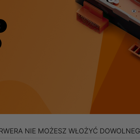
K
ERWERA NIE MOŻESZ WŁOŻYĆ DOWOLNEG