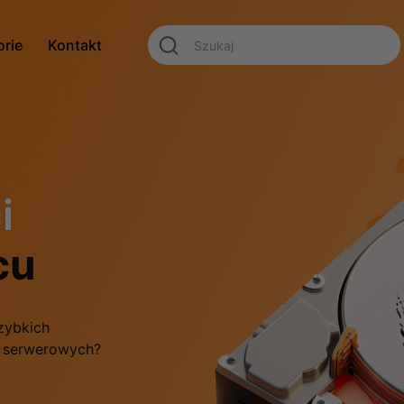
orie
Kontakt
i
cu
zybkich
f serwerowych?