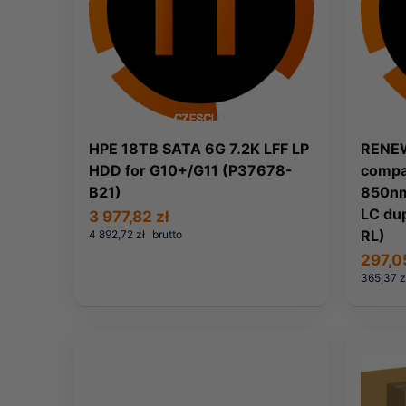
HPE 18TB SATA 6G 7.2K LFF LP
RENEW
HDD for G10+/G11 (P37678-
compa
B21)
850nm
LC du
3 977,82 zł
RL)
4 892,72 zł
brutto
297,0
365,37 z