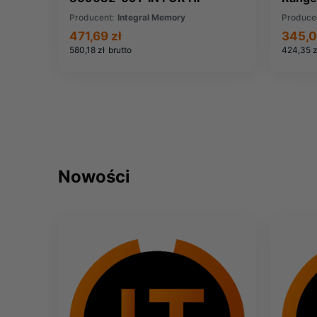
COMPAQ
Producent:
Integral Memory
Produce
471,69 zł
345,0
580,18 zł
brutto
424,35 z
Nowości