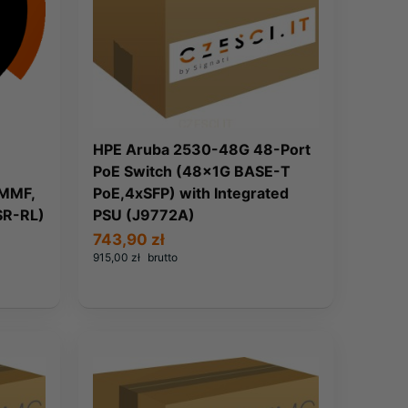
HPE Aruba 2530-48G 48-Port
PoE Switch (48x1G BASE-T
 MMF,
PoE,4xSFP) with Integrated
SR-RL)
PSU (J9772A)
743,90 zł
915,00 zł
brutto