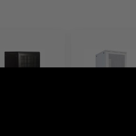
 serwerowa 24U -
Szafa serwerowa 38U -
1200 mm
600x800 mm