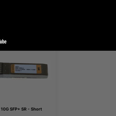
nt:
POWERCASE
Producent:
POWERCASE
61 zł
3 379,40 zł
 zł
brutto
4 156,66 zł
brutto
 10G SFP+ SR - Short