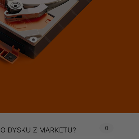
0
O DYSKU Z MARKETU?