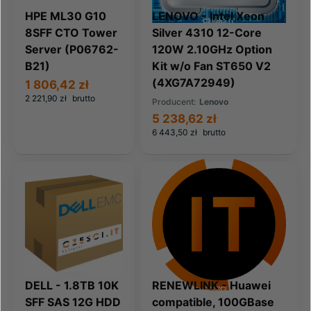
HPE ML30 G10
LENOVO - Intel Xeon
8SFF CTO Tower
Silver 4310 12-Core
Server (P06762-
120W 2.10GHz Option
B21)
Kit w/o Fan ST650 V2
(4XG7A72949)
1 806,42 zł
2 221,90 zł
brutto
Producent:
Lenovo
5 238,62 zł
6 443,50 zł
brutto
DELL - 1.8TB 10K
RENEWLINK - Huawei
SFF SAS 12G HDD
compatible, 100GBase