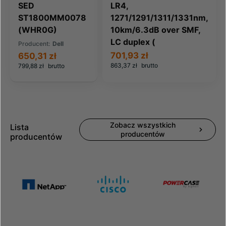
SED
LR4,
ST1800MM0078
1271/1291/1311/1331nm,
(WHR0G)
10km/6.3dB over SMF,
LC duplex (
Producent:
Dell
701,93 zł
650,31 zł
863,37 zł
brutto
799,88 zł
brutto
Zobacz wszystkich
Lista
producentów
producentów