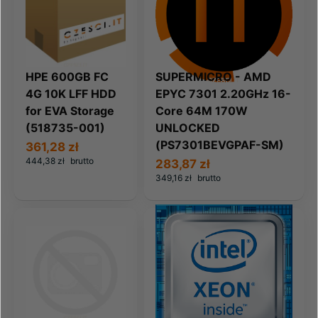
HPE 600GB FC
SUPERMICRO - AMD
4G 10K LFF HDD
EPYC 7301 2.20GHz 16-
for EVA Storage
Core 64M 170W
(518735-001)
UNLOCKED
(PS7301BEVGPAF-SM)
361,28 zł
444,38 zł
brutto
283,87 zł
349,16 zł
brutto