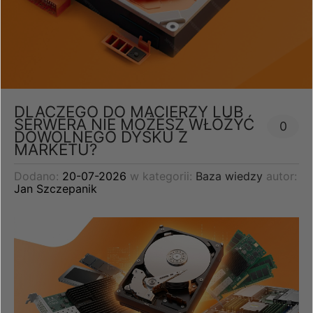
DLACZEGO DO MACIERZY LUB
SERWERA NIE MOŻESZ WŁOŻYĆ
0
DOWOLNEGO DYSKU Z
MARKETU?
Dodano:
20-07-2026
w kategorii:
Baza wiedzy
autor:
Jan Szczepanik