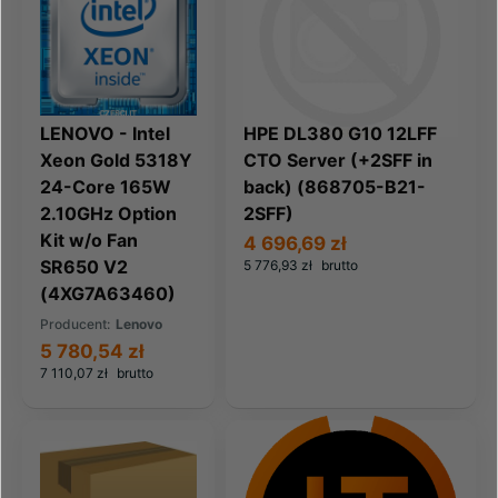
LENOVO - Intel
HPE DL380 G10 12LFF
Xeon Gold 5318Y
CTO Server (+2SFF in
24-Core 165W
back) (868705-B21-
2.10GHz Option
2SFF)
Kit w/o Fan
4 696,69 zł
SR650 V2
5 776,93 zł
brutto
(4XG7A63460)
Producent:
Lenovo
5 780,54 zł
7 110,07 zł
brutto