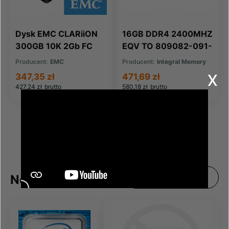
Dysk EMC CLARiiON
16GB DDR4 2400MHZ
300GB 10K 2Gb FC
EQV TO 809082-091-
HDD RoHS
IN FOR HP COMPAQ
Producent:
EMC
Producent:
Integral Memory
(005048582)
x
347,35 zł
471,69 zł
427,24 zł
brutto
580,18 zł
brutto
Nowości
Zobacz wszystkie