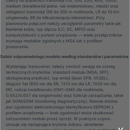
zależy od prędkości transmisji (1G, 10G, 25G, 40G, 100G),
medium (światłowód jedno- lub wielomodowy, miedź) oraz
odległości transmisji (SR do 300 m multimode, LR do 10 km
singlemode, ER do kilkudziesięciu kilometrów). Przy
planowaniu połączeń należy uwzględnić parametry takie jak
tłumienie kabla, typ złącza (LC, SC, MPO) oraz
kompatybilność z portem urządzenia — wiele przełączników
wymaga modułów zgodnych z MSA lub z profilem
producenta.
Dobór odpowiedniego modelu według standardów i parametrów
Wybierając transceiver, należy zwrócić uwagę na szereg
technicznych kryteriów: standard modułu (MSA, SFF),
obsługiwaną prędkość, typ emisji (laser DFB, VCSEL),
długość fali (850 nm dla SR, 1310 nm dla LR, 1550 nm dla
ER), rodzaj światłowodu (OM1–OM5 dla multimode,
G.652/G.657 dla singlemode) oraz funkcje zarządzania, takie
jak DOM/DDM (monitoring diagnostyczny). Równie istotna
jest zgodność elektronicznego identyfikatora EEPROM z
profilem urządzenia — brak zgodności może skutkować
odrzuceniem modułu przez sprzęt. W praktyce często
stosuje się następujące kryteria doboru: określenie
x