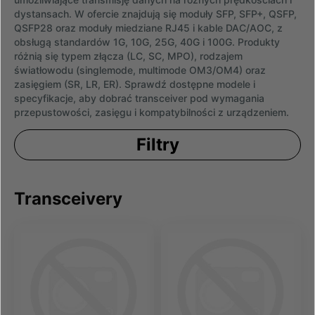
dystansach. W ofercie znajdują się moduły SFP, SFP+, QSFP,
QSFP28 oraz moduły miedziane RJ45 i kable DAC/AOC, z
obsługą standardów 1G, 10G, 25G, 40G i 100G. Produkty
różnią się typem złącza (LC, SC, MPO), rodzajem
światłowodu (singlemode, multimode OM3/OM4) oraz
zasięgiem (SR, LR, ER). Sprawdź dostępne modele i
specyfikacje, aby dobrać transceiver pod wymagania
przepustowości, zasięgu i kompatybilności z urządzeniem.
Filtry
Transceivery