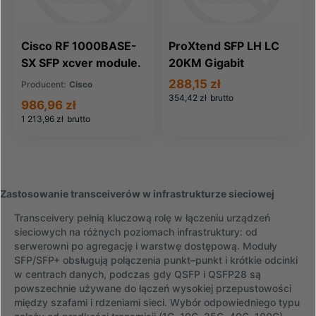
Cisco RF 1000BASE-
ProXtend SFP LH LC
SX SFP xcver module.
20KM Gigabit
MMF (GLC-SX-MMD-
Ethernet 1.25Gb/s
288,15 zł
Producent:
Cisco
RF)
(SFP-GE-L-C)
354,42 zł
brutto
986,96 zł
1 213,96 zł
brutto
Zastosowanie transceiverów w infrastrukturze sieciowej
Transceivery pełnią kluczową rolę w łączeniu urządzeń
sieciowych na różnych poziomach infrastruktury: od
serwerowni po agregację i warstwę dostępową. Moduły
SFP/SFP+ obsługują połączenia punkt–punkt i krótkie odcinki
w centrach danych, podczas gdy QSFP i QSFP28 są
powszechnie używane do łączeń wysokiej przepustowości
między szafami i rdzeniami sieci. Wybór odpowiedniego typu