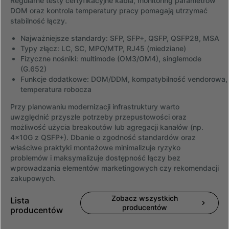
Regularne testy certyfikacyjne kabla, monitoring parametrów
DOM oraz kontrola temperatury pracy pomagają utrzymać
stabilność łączy.
Najważniejsze standardy: SFP, SFP+, QSFP, QSFP28, MSA
Typy złącz: LC, SC, MPO/MTP, RJ45 (miedziane)
Fizyczne nośniki: multimode (OM3/OM4), singlemode
(G.652)
Funkcje dodatkowe: DOM/DDM, kompatybilność vendorowa,
temperatura robocza
Przy planowaniu modernizacji infrastruktury warto
uwzględnić przyszłe potrzeby przepustowości oraz
możliwość użycia breakoutów lub agregacji kanałów (np.
4x10G z QSFP+). Dbanie o zgodność standardów oraz
właściwe praktyki montażowe minimalizuje ryzyko
problemów i maksymalizuje dostępność łączy bez
wprowadzania elementów marketingowych czy rekomendacji
zakupowych.
Zobacz wszystkich
Lista
producentów
producentów