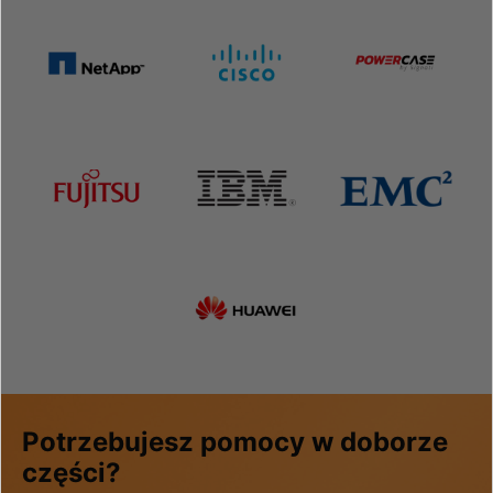
Potrzebujesz pomocy w doborze
części?