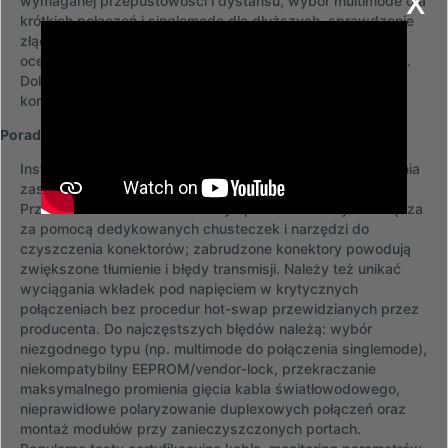
wymaganej przepustowości i dystansu, wybór multimode dla
krótkich połączeń i singlemode dla dłuższych, sprawdzenie
złącza i mechanicznego dopasowania do portu, a także
ocena potrzeb w zakresie monitoringu i temperatury pracy.
Dokumentacja producenta urządzenia oraz tabela
kompatybilności są podstawą do poprawnego doboru.
Porady montażowe, eksploatacja i najczęstsze błędy
Instalacja i eksploatacja transceiverów wymaga zachowania
zasad czystości i procedur bezpieczeństwa optycznego.
Przed włożeniem modułu należy sprawdzić i oczyścić złącza
za pomocą dedykowanych chusteczek i narzędzi do
czyszczenia konektorów; zabrudzone konektory powodują
zwiększone tłumienie i błędy transmisji. Należy też unikać
wyciągania wkładek pod napięciem w krytycznych
połączeniach bez procedur hot-swap przewidzianych przez
producenta. Do najczęstszych błędów należą: wybór
niezgodnego typu (np. multimode do połączenia singlemode),
niekompatybilny EEPROM/vendor-lock, przekraczanie
maksymalnego promienia gięcia kabla światłowodowego,
nieprawidłowe polaryzowanie duplexowych połączeń oraz
montaż modułów przy zanieczyszczonych portach.