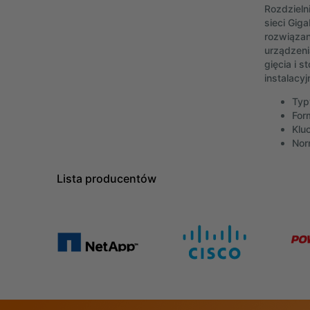
Rozdzieln
sieci Gig
rozwiązan
urządzeni
gięcia i 
instalacy
Typ
For
Klu
Norm
Lista producentów