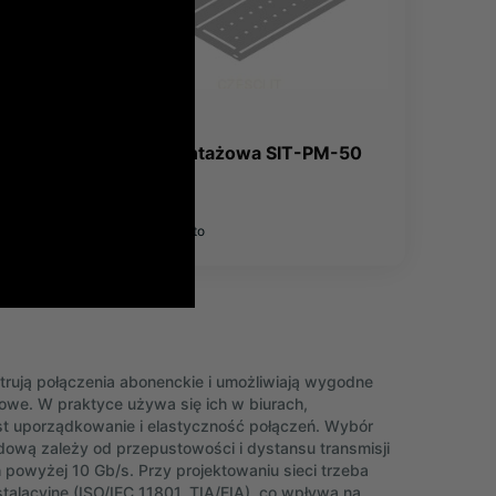
-24
Płyta montażowa SIT-PM-50
40,34 zł
49,62 zł
brutto
ntrują połączenia abonenckie i umożliwiają wygodne
powe. W praktyce używa się ich w biurach,
 uporządkowanie i elastyczność połączeń. Wybór
ową zależy od przepustowości i dystansu transmisji
powyżej 10 Gb/s. Przy projektowaniu sieci trzeba
talacyjne (ISO/IEC 11801, TIA/EIA), co wpływa na