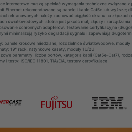
ice internetowe muszą spełniać wymagania techniczne związane z
abit Ethernet rekomendowane są panele i kable Cat5e lub wyższe; d
iach ekranowanych należy zachować ciągłość ekranu na złączach 
ach światłowodowych istotna jest jakość muf, złączy i zarządzani
stosowanie ochronnych adapterów. Testowanie certyfikacyjne (długość
jnymi minimalizują ryzyko degradacji sygnału i zapewniają długoterm
y: panele krosowe miedziane, rozdzielnice światłowodowe, moduły
maty: 19" rack, natynkowe kasety, moduły 1U/2U
czowe parametry: liczba portów, kategoria kabli (Cat5e–Cat7), rodza
y i testy: ISO/IEC 11801, TIA/EIA, testery certyfikujące