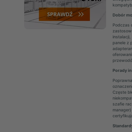
kompatybi
Dobór mod
Podczas d
zastosowa
instalacj
panele z 
adapterami
oferowani
przewodó
Porady in
Poprawna 
oznaczeni
Częste bł
niekompat
szafie ra
manager) 
certyfiku
Standard