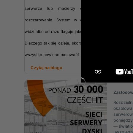
serwerze lub macierzy dyskowej i...
rozczarowanie. System w ogóle go nie
widzi albo od razu flaguje jako uszkodzony.
Płyta
Dlaczego tak się dzieje, skoro teoretycznie
wszystko powinno pasować?
10,81 
13,30 zł
Czytaj na blogu
Zastosowa
Rozdzieln
okablowan
serwerow
pomiędzy 
— światło
uwzględni