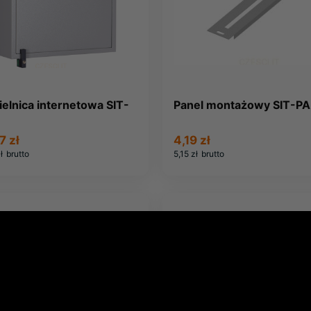
elnica internetowa SIT-
Panel montażowy SIT-P
7 zł
4,19 zł
ł
brutto
5,15 zł
brutto