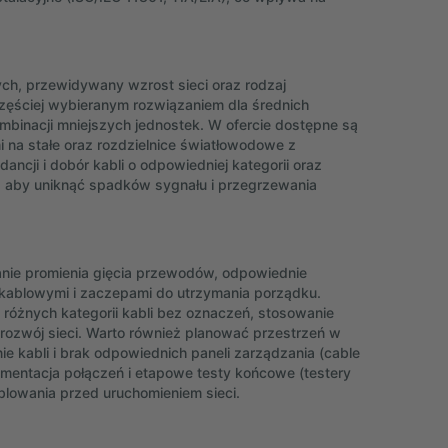
ch, przewidywany wzrost sieci oraz rodzaj
zęściej wybieranym rozwiązaniem dla średnich
ombinacji mniejszych jednostek. W ofercie dostępne są
 na stałe oraz rozdzielnice światłowodowe z
ancji i dobór kabli o odpowiedniej kategorii oraz
, aby uniknąć spadków sygnału i przegrzewania
wanie promienia gięcia przewodów, odpowiednie
 kablowymi i zaczepami do utrzymania porządku.
e różnych kategorii kabli bez oznaczeń, stosowanie
rozwój sieci. Warto również planować przestrzeń w
e kabli i brak odpowiednich paneli zarządzania (cable
umentacja połączeń i etapowe testy końcowe (testery
ablowania przed uruchomieniem sieci.