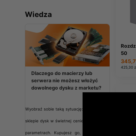
Wiedza
Rozdzi
50
345,7
425,30 z
Dlaczego do macierzy lub
serwera nie możesz włożyć
dowolnego dysku z marketu?
Wyobraź sobie taką sytuację: znajdujesz w
sklepie dysk w świetnej cenie i o idealnych
parametrach. Kupujesz go, montujesz w