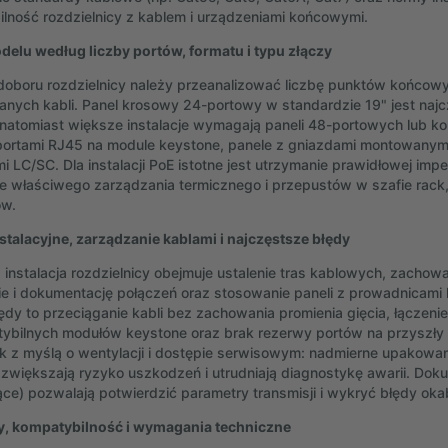
lność rozdzielnicy z kablem i urządzeniami końcowymi.
elu według liczby portów, formatu i typu złączy
oboru rozdzielnicy należy przeanalizować liczbę punktów końcowy
nych kabli. Panel krosowy 24-portowy w standardzie 19" jest najc
i, natomiast większe instalacje wymagają paneli 48-portowych lub k
portami RJ45 na module keystone, panele z gniazdami montowanymi
 LC/SC. Dla instalacji PoE istotne jest utrzymanie prawidłowej imped
e właściwego zarządzania termicznego i przepustów w szafie rack
w.
stalacyjne, zarządzanie kablami i najczęstsze błędy
instalacja rozdzielnicy obejmuje ustalenie tras kablowych, zacho
e i dokumentację połączeń oraz stosowanie paneli z prowadnicami
ędy to przeciąganie kabli bez zachowania promienia gięcia, łączeni
ybilnych modułów keystone oraz brak rezerwy portów na przyszły 
ck z myślą o wentylacji i dostępie serwisowym: nadmierne upakowani
zwiększają ryzyko uszkodzeń i utrudniają diagnostykę awarii. Dok
jące) pozwalają potwierdzić parametry transmisji i wykryć błędy ok
y, kompatybilność i wymagania techniczne