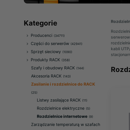
Rozdzieln
Kategorie
Rozdzieln
Producenci
(34711)
serwerown
rozdzieln
Części do serwerów
(42941)
kabli UTP
Sprzęt sieciowy
(1090)
stacjonar
Produkty RACK
(358)
Rozdz
Szafy i obudowy RACK
(144)
Akcesoria RACK
(143)
Zasilanie i rozdzielnice do RACK
(25)
Listwy zasilające RACK
(11)
Rozdzielnice elektryczne
(5)
Rozdzielnice internetowe
(9)
Zarządzanie temperaturą w szafach