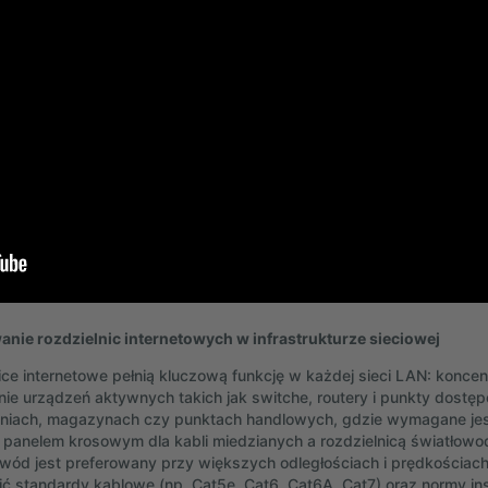
 montażowa SIT-PM-12
Płyta montażowa SIT-PM
zł
17,29 zł
brutto
21,27 zł
brutto
nie rozdzielnic internetowych w infrastrukturze sieciowej
ice internetowe pełnią kluczową funkcję w każdej sieci LAN: konce
ie urządzeń aktywnych takich jak switche, routery i punkty dostę
niach, magazynach czy punktach handlowych, gdzie wymagane jest
panelem krosowym dla kabli miedzianych a rozdzielnicą światłowod
wód jest preferowany przy większych odległościach i prędkościach 
ć standardy kablowe (np. Cat5e, Cat6, Cat6A, Cat7) oraz normy ins