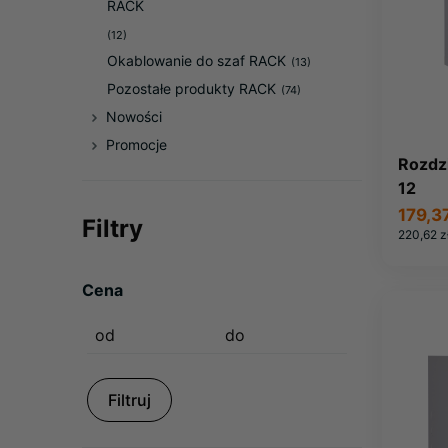
RACK
(12)
Okablowanie do szaf RACK
(13)
Pozostałe produkty RACK
(74)
Nowości
Promocje
Rozdzi
12
179,37
Filtry
220,62 z
Cena
Filtruj