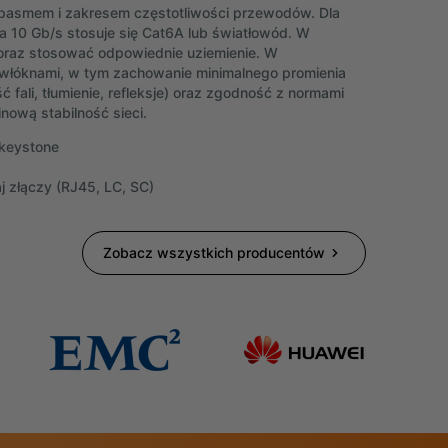
 pasmem i zakresem częstotliwości przewodów. Dla
la 10 Gb/s stosuje się Cat6A lub światłowód. W
oraz stosować odpowiednie uziemienie. W
a włóknami, w tym zachowanie minimalnego promienia
 fali, tłumienie, refleksje) oraz zgodność z normami
inową stabilność sieci.
 keystone
j złączy (RJ45, LC, SC)
Zobacz wszystkich producentów